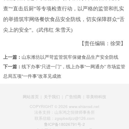
查”“直击后厨”等专项检查行动，以严格的监管和扎实
的举措筑牢网络餐饮食品安全防线，切实保障群众“舌
尖上的安全”。(武伟红 朱雪天)
【责任编辑：徐荣】
上一篇：
山东潍坊以严苛监管筑牢保健食品生产安全防线
下一篇：
线下办事“只进一门”，线上办事“一网通办” 市场监管
总局五项“一件事”改革见成效
网站首页
|
关于我们
|
广告招商
|
菲美特科技
COPYRIGHT ©
2026 www.shiansd.net
法务支持：山东鸿之恒律师事务所
联系信箱：zgspbsdjzz@126.com
鲁ICP备18026791号-2