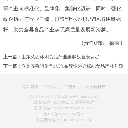
玛产业向标准化、品牌化、集群化迈进。同时，强化
政企协同与行业自律，打造“沂水沙琪玛”区域质量标
杆，助力全县食品产业实现高质量发展新跨越。
【责任编辑：徐荣】
上一篇：
山东莱西休闲食品产业集群获省级认定
下一篇：
立足齐鲁辐射华北 冻品行业盛会赋能食品产业升级
网站首页
|
关于我们
|
广告招商
|
菲美特科技
COPYRIGHT ©
2026 www.shiansd.net
法务支持：山东鸿之恒律师事务所
联系信箱：zgspbsdjzz@126.com
鲁ICP备18026791号-2
鲁公网安备37130202371983号