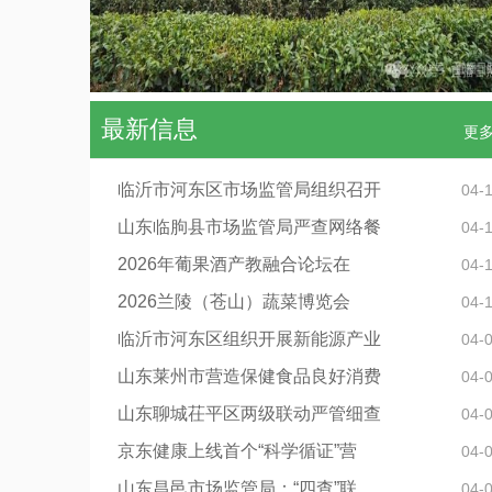
最新信息
更
临沂市河东区市场监管局组织召开
04-
山东临朐县市场监管局严查网络餐
04-
2026年葡果酒产教融合论坛在
04-
2026兰陵（苍山）蔬菜博览会
04-
临沂市河东区组织开展新能源产业
04-
山东莱州市营造保健食品良好消费
04-
山东聊城茌平区两级联动严管细查
04-
京东健康上线首个“科学循证”营
04-
山东昌邑市场监管局：“四查”联
04-