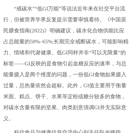
“戒碳水”“低GI万能”等说法近年来在社交平台流
行，但被营养学界反复提示需要审慎看待。《中国居
民膳食指南(2022)》明确建议，碳水化合物供能比应
占总能量的50%–65%;长期完全戒断碳水，可能影响精
力、情绪和代谢健康。低GI同样并非“可以无限量”的
标签——GI反映的是食物引起血糖反应的速率，与总
能量摄入是两个维度的问题，一份低GI食物如果摄入
过量，总热量依然会超标。此外，GI值主要用于衡量
米面、糕点、饼干、水果等淀粉或糖分较多的食物，
对碳水含量有限的坚果、肉类刻意强调GI并无实际意
义。
科信食品与健康信息交流中心副主任阮光锋指