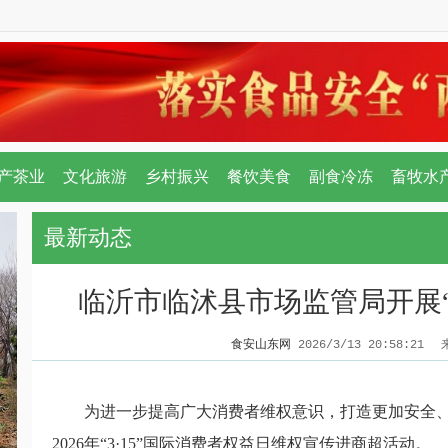
产茶业
文化旅游
乡村振兴
餐饮美食
副食冷冻
畜牧水
最新动态
临沂市临沭县市场监管局开展“3
食安山东网
2026/3/13 20:58:21
为进一步提高广大消费者维权意识，打造更加安全、
2026年“3·15”国际消费者权益日维权宣传进商超活动。