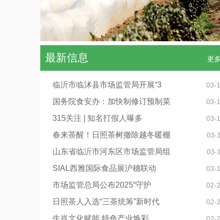
最新信息
更
临沂市临沭县市场监管局开展“3
03-
国务院食安办：加快制修订预制菜
03-
315关注 | 知名打假人曝多
03-
春来茶醒！日照茶树撤除越冬暖棚
03-
山东省临沂市河东区市场监管局组
03-
SIAL西雅国际食品展沪穗联动
03-
市场监管总局公布2025“守护
02-
日照茶人入选“三茶统筹”新时代
02-
生肖文化赋能 特色产业焕彩
02-