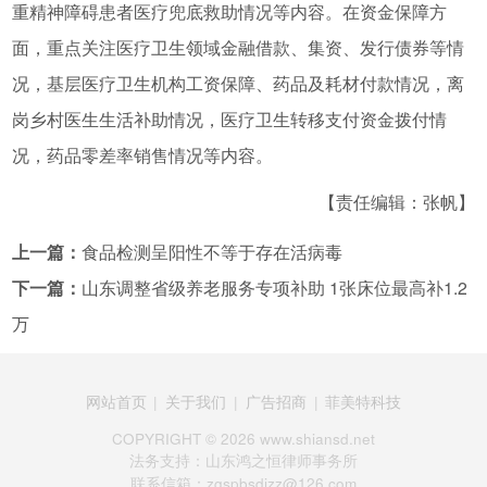
重精神障碍患者医疗兜底救助情况等内容。在资金保障方
面，重点关注医疗卫生领域金融借款、集资、发行债券等情
况，基层医疗卫生机构工资保障、药品及耗材付款情况，离
岗乡村医生生活补助情况，医疗卫生转移支付资金拨付情
况，药品零差率销售情况等内容。
【责任编辑：张帆】
上一篇：
食品检测呈阳性不等于存在活病毒
下一篇：
山东调整省级养老服务专项补助 1张床位最高补1.2
万
网站首页
|
关于我们
|
广告招商
|
菲美特科技
COPYRIGHT ©
2026 www.shiansd.net
法务支持：山东鸿之恒律师事务所
联系信箱：zgspbsdjzz@126.com