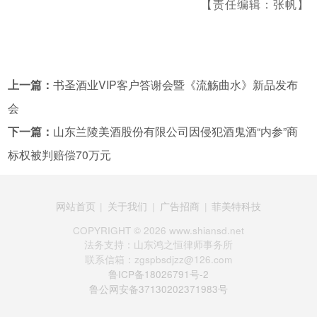
【责任编辑：张帆】
上一篇：
书圣酒业VIP客户答谢会暨《流觞曲水》新品发布
会
下一篇：
山东兰陵美酒股份有限公司因侵犯酒鬼酒“内参”商
标权被判赔偿70万元
网站首页
|
关于我们
|
广告招商
|
菲美特科技
COPYRIGHT ©
2026 www.shiansd.net
法务支持：山东鸿之恒律师事务所
联系信箱：zgspbsdjzz@126.com
鲁ICP备18026791号-2
鲁公网安备37130202371983号